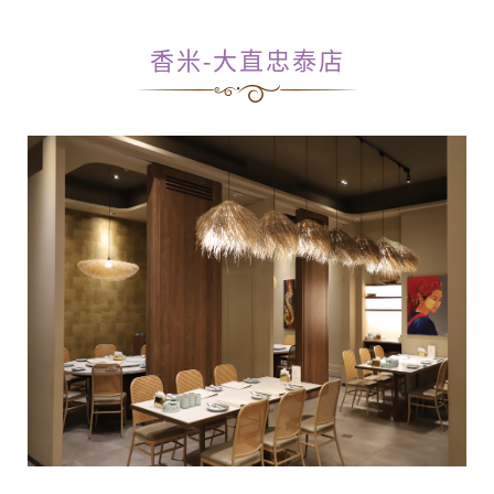
香米-大直忠泰店