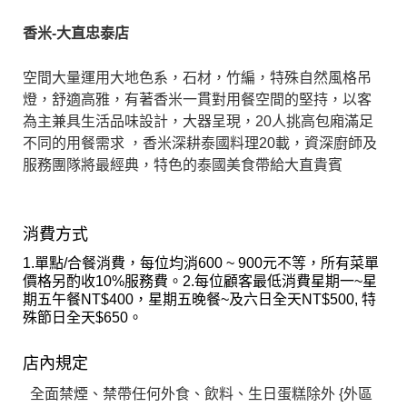
香米-大直忠泰店
空間大量運用大地色系，石材，竹編，特殊自然風格吊
燈，舒適高雅，有著香米一貫對用餐空間的堅持，以客
為主兼具生活品味設計，大器呈現，20人挑高包廂滿足
不同的用餐需求 ，香米深耕泰國料理20載，資深廚師及
服務團隊將最經典，特色的泰國美食帶給大直貴賓
消費方式
1.單點/合餐消費，每位均消600 ~ 900元不等，
所有菜單
價格另酌收10%服務費
。2.每位顧客最低消費星期一~星
期五午餐NT$400，星期五晚餐~及六日全天NT$500, 特
殊節日全天$650。
店內規定
全面禁煙、禁帶任何外食、飲料、
生日蛋糕除外
{外區