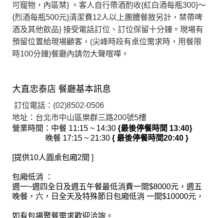
可寵物，內區禁} 。客人自行帶酒酌收{紅白酒每瓶300}～
{烈酒每瓶500元}清潔費12人以上團體餐敘另計，禁帶啤
酒及其他飲品} 接受電話訂位、訂位保留十分鐘。現場有
預留位置給現場顧客，
(尖峰時段有桌位需求時，用餐限
時100分鐘)
餐廳內
請勿大聲喧嘩。
大直忠泰店 餐廳基本訊息
訂位電話：(02)8502-0506
地址：台北市中山區樂群三路200號5樓
營業時間：中餐 11:15 ~ 14:30
{最後停餐時間 13:40}
晚餐 17:15 ~ 21:30
{ 最後停餐時間20:40 }
[提供10人圓桌包廂2間 ]
包廂低消
：
週一~週四全日及週五午餐最低消費一間$8000元，週五
晚餐，六，日全天及特殊節日包廂低消 一間$10000元，
如有包場聚餐需求歡迎洽詢。